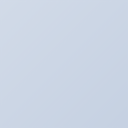
カテゴリー
BMW E60
BOSS日記
Ultra_Ardeit(仮）
あり助の食事♪
おバカネタ！！
お知らせ
その日暮のアルバイター
それどうよ！？