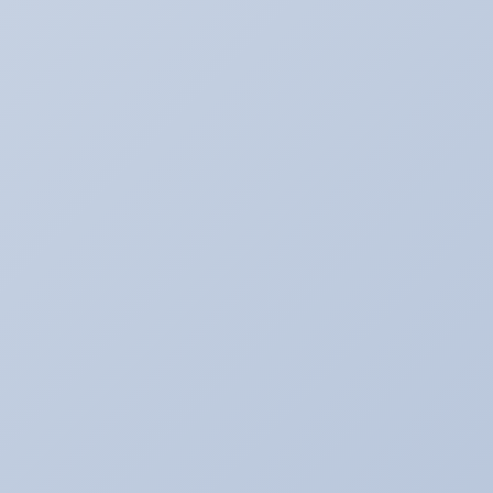
アリーナレンタカー♪
アリーナ鈑金☆（全塗装など）
アリ助の日常
アルバイトの暴走記
イベント♪
イベントネタ
キャンペーン☆
キャンペーン中！！！
コレイイ♪
スイーツネタ