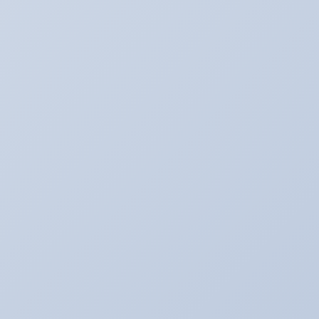
たいぞーの新車＆中古車日記☆
たいぞー日記☆
まじめな姿
アキのなんでも日記。
アライメント調整☆
アリーナ☆ゴルフ５
アリーナの中古車情報
アリーナインプ♪
アリーナデモカー！ミニクーパーＳ（Ｒ５６）
アリーナドリフト車両♪
アリーナハイエース☆