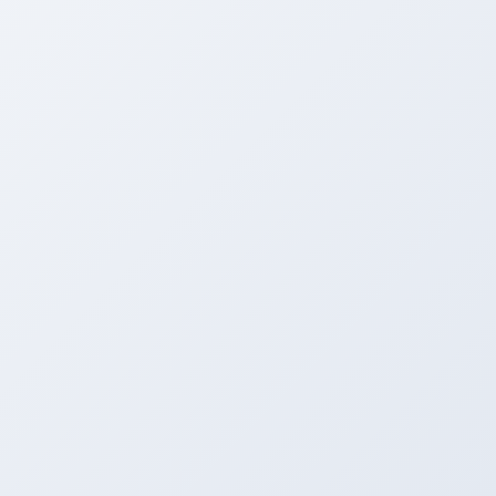
電話する
メニュー
HOME
ブログ
山本日記
明日は臨時休業です！！！
2020年1月9日
山本日記
明日は臨時休業です！！！
Facebook
twitter
Hatena
LINE
Copy
こんばんは！！