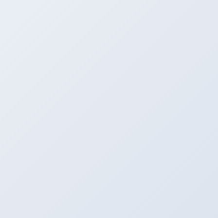
臨時休業です！！！
明日は
以上！！！
では！！！！！
山本日記
カテゴリー
山本日記
前の記事
デモカー作成＆お知らせ！！
2020年1月7日
山本日記
次の記事
オートサロン行ってきました！！！
2020年1月11日