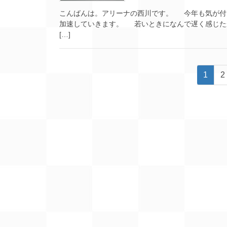
こんばんは。アリーナの西川です。 今年も気が付
加速していきます。 若いときになんで遅く感じ
[…]
投
ペ
1
2
ー
稿
ジ
ナ
ビ
ゲ
ー
シ
ョ