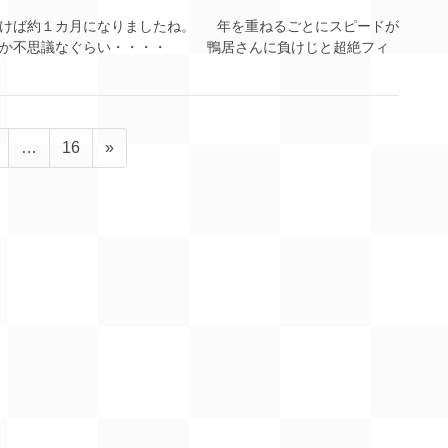
けば約１カ月になりましたね。 年を重ねるごとにスピードが
たか不思議なぐらい・・・・ 鴨居さんに負けじと超絶フィ
ペ
ペ
…
16
»
ー
ー
ジ
ジ