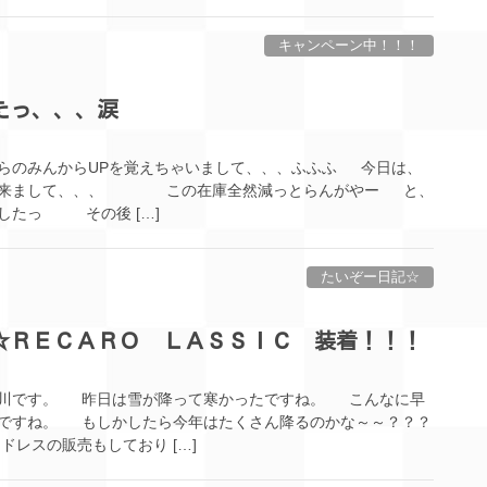
キャンペーン中！！！
たっ、、、涙
らのみんからUPを覚えちゃいまして、、、ふふふ 今日は、
て来まして、、、 この在庫全然減っとらんがやー と、
したっ その後 […]
たいぞー日記☆
☆ＲＥＣＡＲＯ ＬＡＳＳＩＣ 装着！！！
西川です。 昨日は雪が降って寒かったですね。 こんなに早
ですね。 もしかしたら今年はたくさん降るのかな～～？？？
レスの販売もしており […]