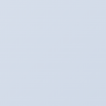
色替えの全塗装もアリーナにおまかせ下
さい。
この車の色にしたいんだけどなんてお客
様もご相談を。
お気軽にアリーナの西川まで。
お問い合わせをお待ちしております。