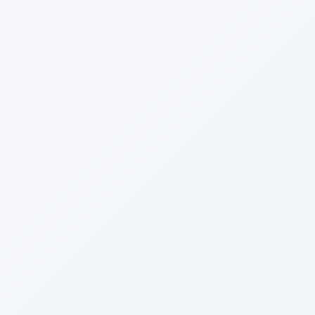
ヘッドライトの中もバレンシアレッド・パー
ルで塗装しました。
マジでかっこいい仕様が完成しました。
いや～、かっこいい～～～。