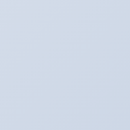
タイヤプロショップアリーナ
〒496-0005
愛知県津島市神守町古道４６
Tel：0567-28-8830
Fax：0567-28-8837
https://arena-by-emc.com/
HP：
arena_by_emc@outlook.jp
Mail：
フェイスブック
★
も見てね！
★カーナビ検索は住所でお願いします！
コチラ
こちら
★中古車情報は
と
から！
※ただいまアリーナでは社員募集をしております！
詳しくはお気軽にお問い合わせください！！！