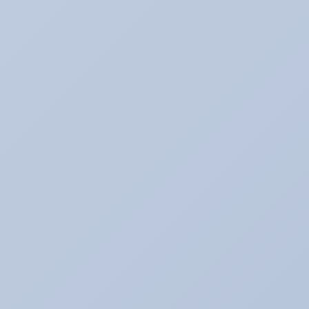
アルバイトの暴走記
イベント♪
イベントネタ
キャンペーン☆
キャンペーン中！！！
コレイイ♪
スイーツネタ
スーパータイヤ屋さん エピソード
タイヤのお話★
デモカー☆ロードスター編