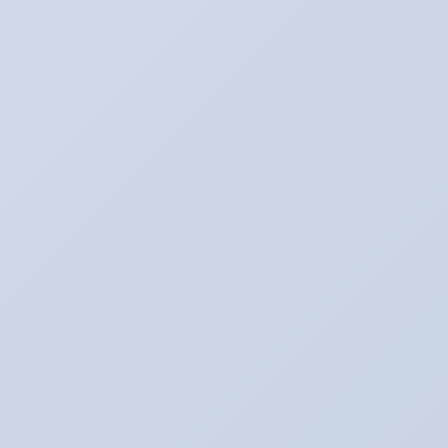
アリーナ鈑金☆（全塗装など）
カテゴリー
イベントネタ
前の記事
すっかり恒例？イベント予告！！
2016年10月14日
たいぞー日記☆
次の記事
ユーノスロードスター☆アンダーパネ
ル！！！
2016年10月15日
SNS更新中！