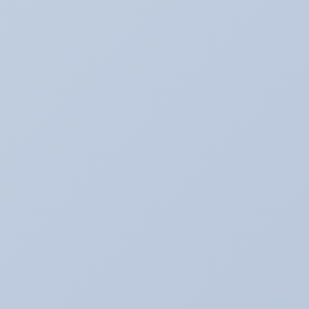
アキのなんでも日記。
アライメント調整☆
アリーナ☆ゴルフ５
アリーナの中古車情報
アリーナインプ♪
アリーナデモカー！ミニクーパーＳ（Ｒ５６）
アリーナドリフト車両♪
アリーナハイエース☆
アリーナレンタカー♪
アリーナ鈑金☆（全塗装など）
アリ助の日常