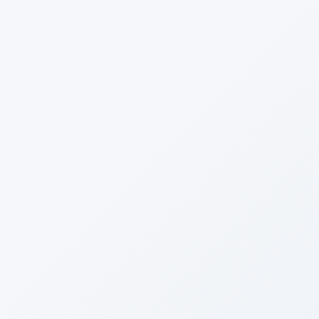
電話する
メニュー
HOME
ブログ
イベントネタ
すっかり恒例？イベント予告！！
2016年10月14日
イベントネタ
すっかり恒例？イベント予告！！
Facebook
twitter
Hatena
LINE
Copy
こんばんは！