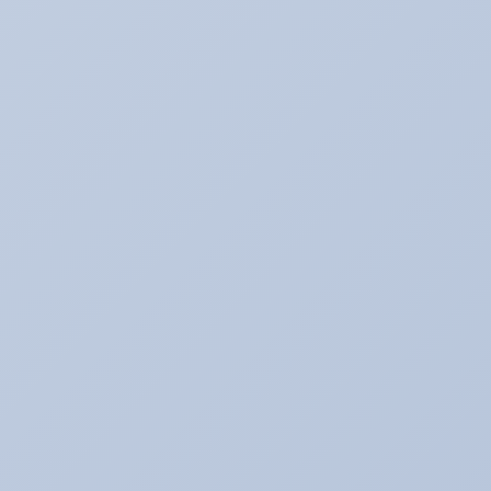
アリーナ鈑金☆（全塗装など）
アリ助の日常
アルバイトの暴走記
イベント♪
イベントネタ
キャンペーン☆
キャンペーン中！！！
コレイイ♪
スイーツネタ
スーパータイヤ屋さん エピソード
タイヤのお話★