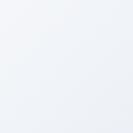
アリーナの中島です！
(・∀・)
中島さん、先日ついに！！
「君の名は。」
観てきました～～～～(o´∀｀o)
感動しました！
そして映像が凄く綺麗でした！
映画館で観ておいてよかったです( ^艸^)