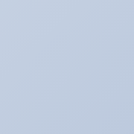
たいぞー日記☆
まじめな姿
アキのなんでも日記。
アライメント調整☆
アリーナ☆ゴルフ５
アリーナの中古車情報
アリーナインプ♪
アリーナデモカー！ミニクーパーＳ（Ｒ５６）
アリーナドリフト車両♪
アリーナハイエース☆
アリーナレンタカー♪