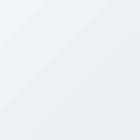
次は「聲の形」が気になってるけど
こちらは上映してる劇場が少ないみたい…(´д｀)
さて、本日は
開催の度にご好評を頂いている
HADOO体感イベント
のお知らせです(o^^o)
愛車の性能UPのためのアイテムを