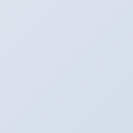
タイヤプロショップアリーナ
〒496-0005
愛知県津島市神守町古道４６
Tel：0567-28-8830
Fax：0567-28-8837
https://arena-by-emc.com/
HP：
arena_by_emc@outlook.jp
Mail：
フェイスブック
★
も見てね！
★カーナビ検索は住所でお願いします！
コチラ
こちら
★中古車情報は
と
から！
※ただいまアリーナでは社員募集をしております！
詳しくはお気軽にお問い合わせください！！！