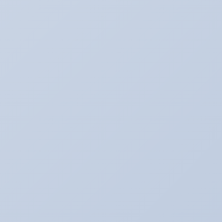
カテゴリー
BMW E60
BOSS日記
Ultra_Ardeit(仮）
あり助の食事♪
おバカネタ！！
お知らせ
その日暮のアルバイター
それどうよ！？
たいぞーの新車＆中古車日記☆