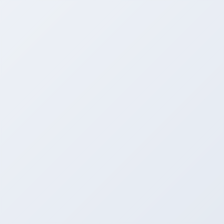
店頭で試してみてください！
開催日は
2016/11/12-13
の
二日間です(^_^)v
今回は遠方から足を運んでくださる方のために
事前予約を承ります(・∀・)
待ち時間を気にせずご体感頂けますよ♪
ご予約頂いた方への