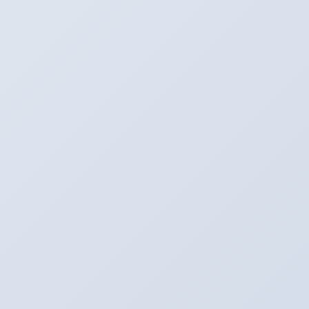
Fax：0567-28-8837
HP：
https://arena-by-emc.com/
Mail：
arena_by_emc@outlook.jp
★
フェイスブック
も見てね！
★カーナビ検索は住所でお願いします！
★中古車情報は
コチラ
と
こちら
から！
※ただいまアリーナでは社員募集をしております！
詳しくはお気軽にお問い合わせください！！！
イベント♪
カテゴリー