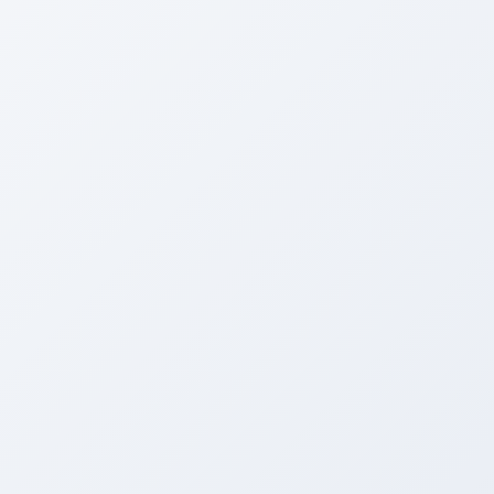
皆さん、こんばんは。
アリーナの西川です。
やっぱり水曜日は雨！！！
いったいいつまで続くのかな～このルーティン・・・・
今週末（21日・22日）は
ＲＥＣＡＲＯ ＤＡＹ！！！