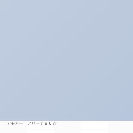
イベント♪
イベントネタ
キャンペーン☆
キャンペーン中！！！
コレイイ♪
スイーツネタ
スーパータイヤ屋さん エピソード
タイヤのお話★
デモカー☆ロードスター編
デモカー アリーナ８６☆