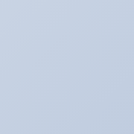
BOSS日記
Ultra_Ardeit(仮）
あり助の食事♪
おバカネタ！！
お知らせ
その日暮のアルバイター
それどうよ！？
たいぞーの新車＆中古車日記☆
たいぞー日記☆
まじめな姿
アキのなんでも日記。