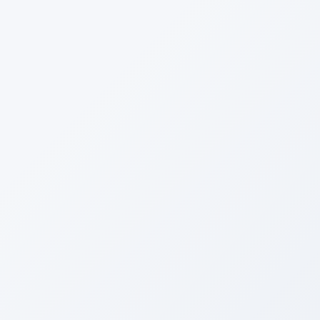
電話する
メニュー
HOME
ブログ
イベント♪
今週末(21日・22日）はＲＥＣＡＲＯ ＤＡＹ！！！
2018年4月16日
イベント♪
今週末(21日・22日）はＲＥＣＡＲ
Ｏ ＤＡＹ！！！
Facebook
twitter
Hatena
LINE
Copy