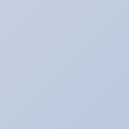
アライメント調整☆
アリーナ☆ゴルフ５
アリーナの中古車情報
アリーナインプ♪
アリーナデモカー！ミニクーパーＳ（Ｒ５６）
アリーナドリフト車両♪
アリーナハイエース☆
アリーナレンタカー♪
アリーナ鈑金☆（全塗装など）
アリ助の日常
アルバイトの暴走記