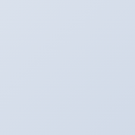
イベント♪
前の記事
たくさんのご来店ありがとうございまし
た。来週は
2018年4月15日
たいぞーの新車＆中古車日記☆
次の記事
新車ヴェルファイア納車！！！
2018年4月17日
SNS更新中！