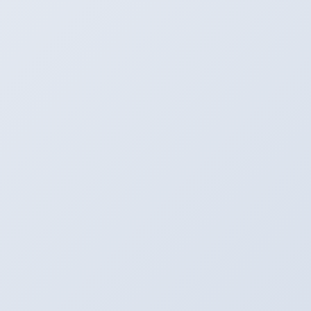
事前予約も絶賛受付中です！！！
価格はスペシャルプライス！！！
たくさんのご来店をお待ちしており
ます。
タイヤプロショップアリーナ
〒496-0005
愛知県津島市神守町古道４６
Tel：0567-28-8830