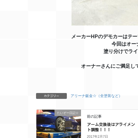
メーカーHPのデモカーはテ
今回はオー
塗り分けでライ
オーナーさんにご満足してい
アリーナ鈑金☆（全塗装など）
カテゴリー
たいぞー日記☆
前の記事
アーム交換後はアライメン
ト調整！！！
2017年2月7日