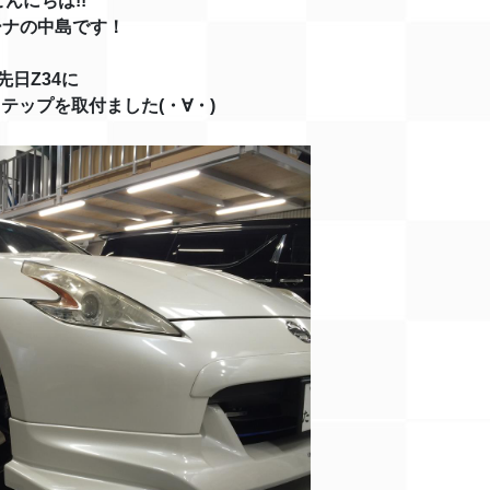
こんにちは!!
ーナの中島です！
先日Z34に
ステップを取付ました(・∀・)