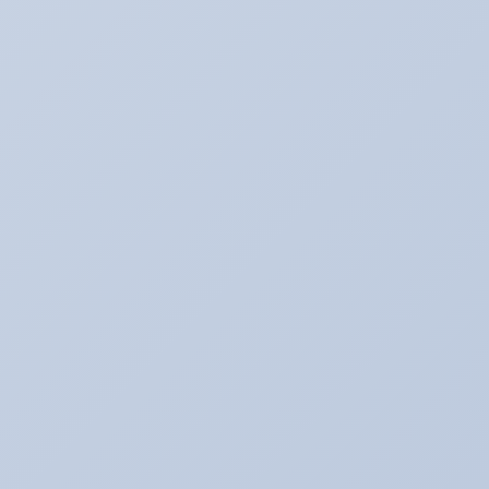
それどうよ！？
たいぞーの新車＆中古車日記☆
たいぞー日記☆
まじめな姿
アキのなんでも日記。
アライメント調整☆
アリーナ☆ゴルフ５
アリーナの中古車情報
アリーナインプ♪
アリーナデモカー！ミニクーパーＳ（Ｒ５６）
アリーナドリフト車両♪