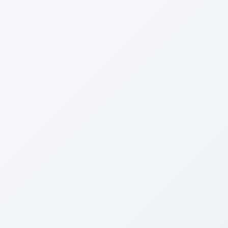
電話する
メニュー
HOME
ブログ
たいぞーの新車＆中古車日記☆
静岡納車！！！
2016年12月13日
たいぞーの新車＆中古車日記☆
静岡納車！！！
Facebook
twitter
Hatena
LINE
Copy
皆さん、こんばんは。