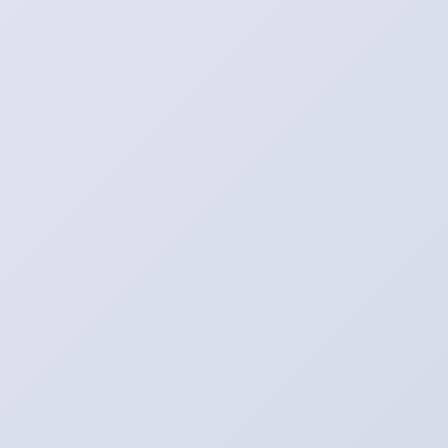
★カーナビ検索は住所でお願いします！
コチラ
こちら
★中古車情報は
と
から！
※ただいまアリーナでは社員募集をしております！
詳しくはお気軽にお問い合わせください！！！
たいぞーの新車＆中古車日記☆
カテゴリー
たいぞーの新車＆中古車日記☆
前の記事
明日は静岡に登録！！！
2016年12月11日
たいぞーの新車＆中古車日記☆
次の記事
新車が納車されてきた。