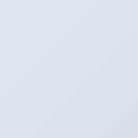
http://www.carsensor.net/shop/aichi/300544001/stocklist/
http://www.goo-net.com/usedcar_shop/0205510/stock.html
お問い合わせをお待ちしております。
タイヤプロショップアリーナ
〒496-0005
愛知県津島市神守町古道４６
Tel：0567-28-8830
Fax：0567-28-8837
https://arena-by-emc.com/
HP：
arena_by_emc@outlook.jp
Mail：
フェイスブック
★
も見てね！