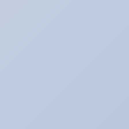
アリーナハイエース☆
アリーナレンタカー♪
アリーナ鈑金☆（全塗装など）
アリ助の日常
アルバイトの暴走記
イベント♪
イベントネタ
キャンペーン☆
キャンペーン中！！！
コレイイ♪