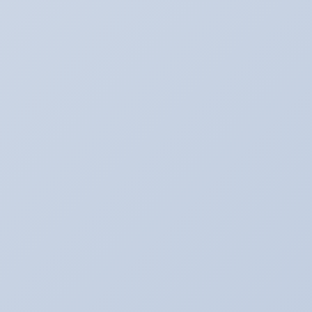
カテゴリー
BMW E60
BOSS日記
Ultra_Ardeit(仮）
あり助の食事♪
おバカネタ！！
お知らせ
その日暮のアルバイター