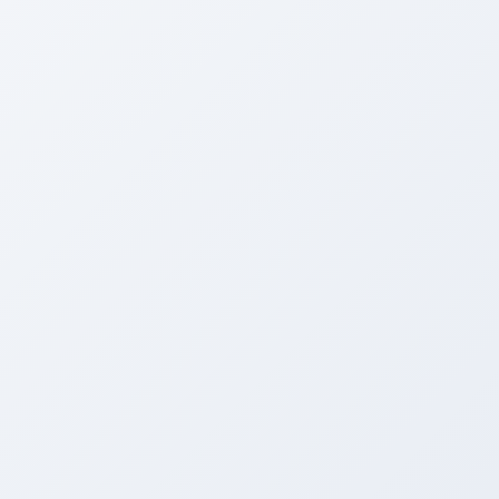
やっぱり津島市は寒いと思う西川です。
静岡は暖かいですね。
津島市とこんなに違うとは。
アリーナも暖かくならないかな。
本日は静岡に登録＆納車に行って来ました。