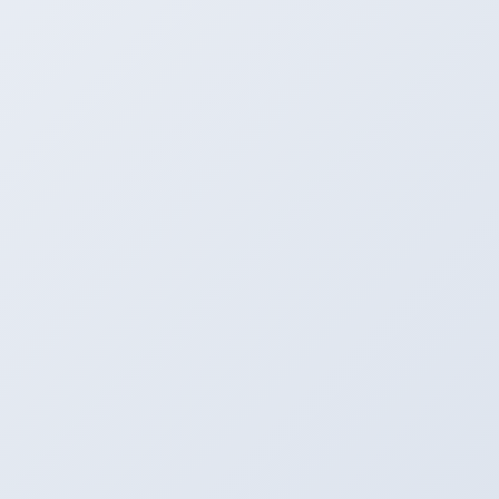
今年は特に暑いせいか、連日の作業です☆
施工後はいつもひんやりとして効いてるなぁと実感！！！
まだまだ暑い日は続きます。キャンペーンは今月中ですよ
――――！