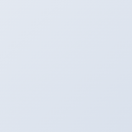
タイヤプロショップアリーナ
〒496-0005
愛知県津島市神守町古道４６
Tel：0567-28-8830
Fax：0567-28-8837
HP：
https://arena-by-emc.com/
Mail：
arena_by_emc@outlook.jp
★
フェイスブック
も見てね！
★カーナビ検索は住所でお願いします！
★中古車情報は
コチラ
と
こちら
から！
※ただいまアリーナでは社員募集をしております！
詳しくはお気軽にお問い合わせください！！！