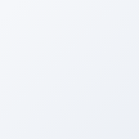
電話する
メニュー
HOME
ブログ
イベントネタ
安定の☆
2016年8月7日
イベントネタ
安定の☆
Facebook
twitter
Hatena
LINE
Copy
中嶋です☆
本日も安定のエアコンクリーン＆WAKO”S パック+