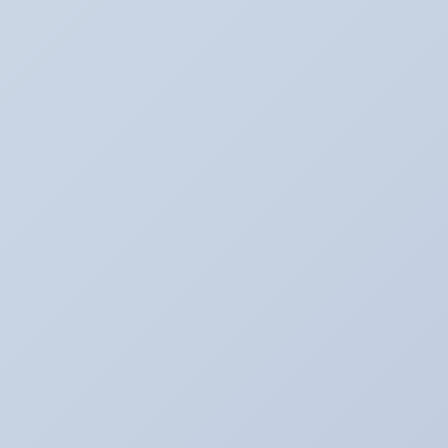
カテゴリー
BMW E60
BOSS日記
Ultra_Ardeit(仮）
あり助の食事♪
おバカネタ！！
お知らせ
その日暮のアルバイター
それどうよ！？
たいぞーの新車＆中古車日記☆
たいぞー日記☆