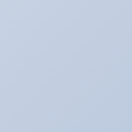
まじめな姿
アキのなんでも日記。
アライメント調整☆
アリーナ☆ゴルフ５
アリーナの中古車情報
アリーナインプ♪
アリーナデモカー！ミニクーパーＳ（Ｒ５６）
アリーナドリフト車両♪
アリーナハイエース☆
アリーナレンタカー♪