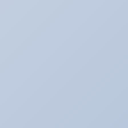
アリーナ鈑金☆（全塗装など）
アリ助の日常
アルバイトの暴走記
イベント♪
イベントネタ
キャンペーン☆
キャンペーン中！！！
コレイイ♪
スイーツネタ
スーパータイヤ屋さん エピソード
タイヤのお話★