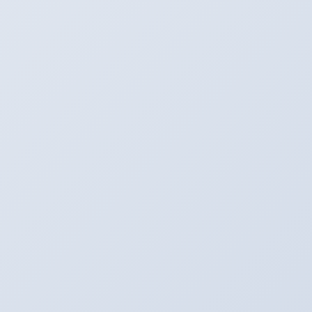
BOSS日記
前の記事
ついに来た♪
2016年7月11日
たいぞー日記☆
次の記事
７月２３日・２４日はＨＡＤＯＯキャンペ
ーン！！！
2016年7月14日