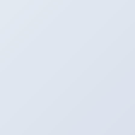
そしてエアロパーツはスーパーアルバイトの中島さんが足付
け！！！
板金業初日からスーパーアルバイトぶりを発揮！！！
本当にありがたい♪
全力で頑張っておりますので完成まで今しばらくお待ちください♪
そしてエアロパーツ取付・事故修理・全塗装待ちのお客様！！！
もうしばらくお待ちくださいm(_ _)m
アリーナ鈑金☆（全塗装など）
カテゴリー