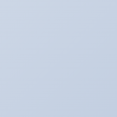
カテゴリー
BMW E60
BOSS日記
Ultra_Ardeit(仮）
あり助の食事♪
おバカネタ！！
お知らせ
その日暮のアルバイター
それどうよ！？