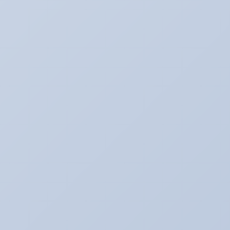
たいぞーの新車＆中古車日記☆
たいぞー日記☆
まじめな姿
アキのなんでも日記。
アライメント調整☆
アリーナ☆ゴルフ５
アリーナの中古車情報
アリーナインプ♪
アリーナデモカー！ミニクーパーＳ（Ｒ５６）
アリーナドリフト車両♪
アリーナハイエース☆