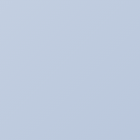
アリーナレンタカー♪
アリーナ鈑金☆（全塗装など）
アリ助の日常
アルバイトの暴走記
イベント♪
イベントネタ
キャンペーン☆
キャンペーン中！！！
コレイイ♪
スイーツネタ