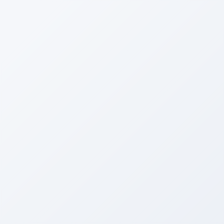
電話する
メニュー
HOME
ブログ
アリーナ鈑金☆（全塗装など）
全塗装♪
2016年7月12日
アリーナ鈑金☆（全塗装など）
全塗装♪
Facebook
twitter
Hatena
LINE
Copy
どうも榎本です。