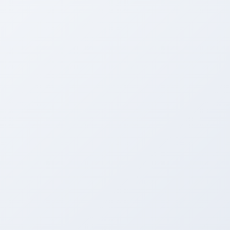
手が空いた時は板金工場に行ってお手伝い。。。してるふりをし
てます（笑）
よく言われますが、そんな事は無いですからね！！！
今回はロードスター（ＮＣＥＣ）のエアロパーツ取付と色替えの
全塗装です♪
一日で完全バラシになってました。。。