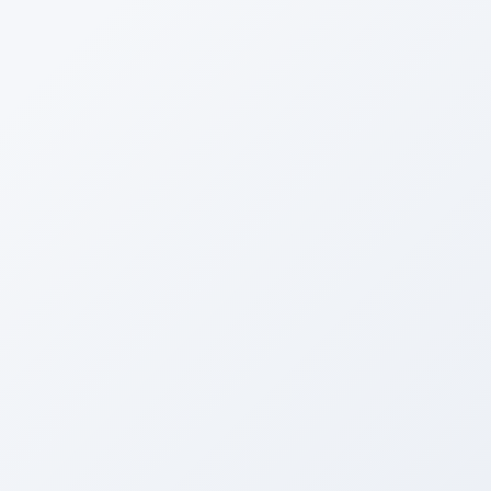
電話する
メニュー
HOME
ブログ
ヒデユキの小部屋
メンテナンス！
2014年7月21日
ヒデユキの小部屋
メンテナンス！
Facebook
twitter
Hatena
LINE
Copy
こんにちわ、アリーナの中嶋です。
今日は吸気系・燃焼室の洗浄をご報告しまーす。