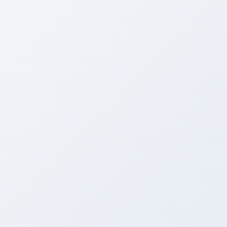
ワコーズのRECS！！！
施工するととても綺麗になるんです。何が？
ってなりますよね（笑）
論より証拠ということで、施工風景です！