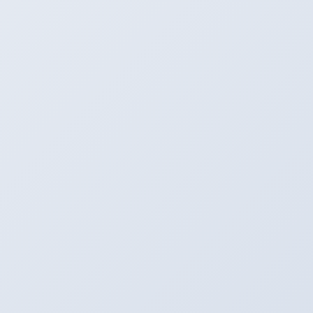
この煙ヽ(^o^)丿 これはRECSがたまっていたカーボンなどの汚
れを吸着して排気ガスとともに吐き出してくれているとこです
☆（キラーン）
では、効果（効能）は．．．
結果として、アクセルを軽く踏むだけで車が前に出ます。
速体感できました！！！
ってことは、今迄みたいにいっぱい踏まなくてもよくなる、結果
燃費も向上しそう☆
結果は次回の給油時期にわかることですが、とても楽しみですヽ
(^o^)丿
気になった方は是非アリーナへ！！！