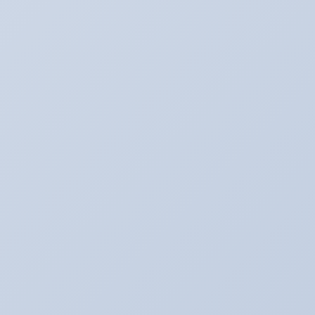
走行会のお知らせ！！
2020年2月17日
カテゴリー
BMW E60
BOSS日記
Ultra_Ardeit(仮）
あり助の食事♪
おバカネタ！！