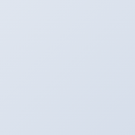
タイヤプロショップアリーナ
〒496-0005
愛知県津島市神守町古道４６
Tel：0567-28-8830
Fax：0567-28-8837
https://arena-by-emc.com/
HP：
Mail：
arena_by_emc@outlook.jp
★
フェイスブック
も見てね！
★カーナビ検索は住所でお願いします！
★中古車情報は
コチラ
と
こちら
から！
★中古車情報は
アメーバブログで
！！！
ヒデユキの小部屋
カテゴリー
キャンペーン中！！！
前の記事
今日も活躍中！
2014年7月20日