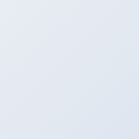
これをインテークマニホールドにつながるバキュームホースにつ
ないでエンジンオーン！！！
液体が吸い込まれます（ちょっとだけ時間がかかります！）
そして適量注入した後にふかすと．．．