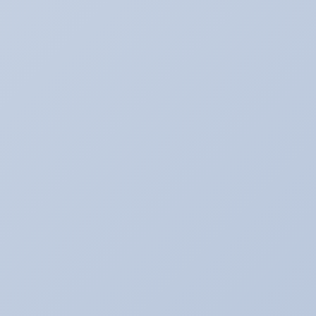
アリーナデモカー！ミニクーパーＳ（Ｒ５６）
アリーナドリフト車両♪
アリーナハイエース☆
アリーナレンタカー♪
アリーナ鈑金☆（全塗装など）
アリ助の日常
アルバイトの暴走記
イベント♪
イベントネタ
キャンペーン☆