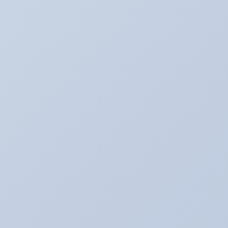
お知らせ
その日暮のアルバイター
それどうよ！？
たいぞーの新車＆中古車日記☆
たいぞー日記☆
まじめな姿
アキのなんでも日記。
アライメント調整☆
アリーナ☆ゴルフ５
アリーナの中古車情報
アリーナインプ♪