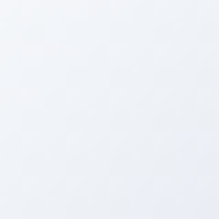
電話する
メニュー
HOME
ブログ
ヒデユキの小部屋
引き続き☆
2014年7月4日
ヒデユキの小部屋
引き続き☆
Facebook
twitter
Hatena
LINE
Copy
こんにちわ、
アリーナの中嶋
です。
先月から好評につき延長しているＨＫＳマフラーキャンペーン！