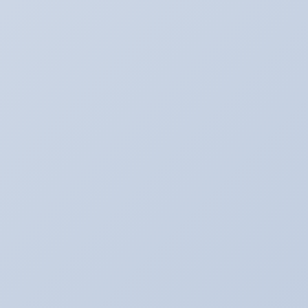
BMW E60
BOSS日記
Ultra_Ardeit(仮）
あり助の食事♪
おバカネタ！！
お知らせ
その日暮のアルバイター
それどうよ！？
たいぞーの新車＆中古車日記☆
たいぞー日記☆
まじめな姿