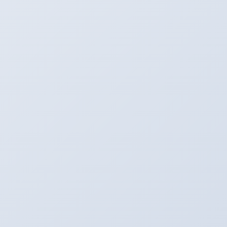
★中古車情報は
アメーバブログで
！！！
ヒデユキの小部屋
カテゴリー
BOSS日記
前の記事
キャンペーン中♪
2014年7月4日
ヒデユキの小部屋
次の記事
８６キャンペーン☆
2014年7月4日