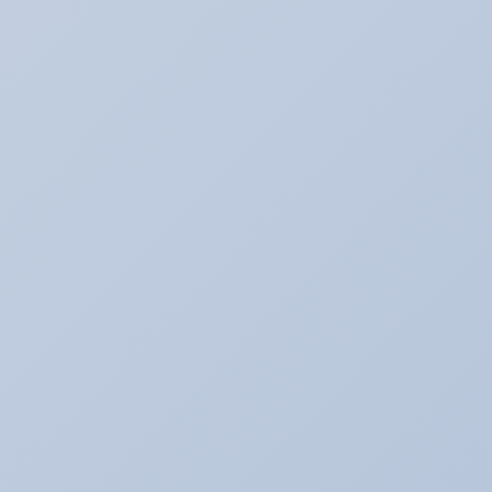
アリ助の日常
アルバイトの暴走記
イベント♪
イベントネタ
キャンペーン☆
キャンペーン中！！！
コレイイ♪
スイーツネタ
スーパータイヤ屋さん エピソード
タイヤのお話★
デモカー☆ロードスター編