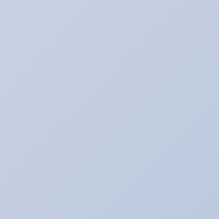
アキのなんでも日記。
アライメント調整☆
アリーナ☆ゴルフ５
アリーナの中古車情報
アリーナインプ♪
アリーナデモカー！ミニクーパーＳ（Ｒ５６）
アリーナドリフト車両♪
アリーナハイエース☆
アリーナレンタカー♪
アリーナ鈑金☆（全塗装など）