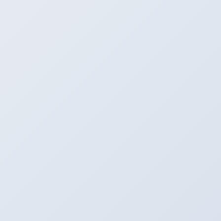
当然、排気効率も良くなりいいこと尽くし☆
在庫も多数取り揃えているので、即日取付も可能ですよー☆
ぜひアリーナに遊びに来てくださいねー！！！
タイヤプロショップアリーナ
〒496-0005
愛知県津島市神守町古道４６
Tel：0567-28-8830
Fax：0567-28-8837
HP：
https://arena-by-emc.com/
Mail：
arena_by_emc@outlook.jp
★
フェイスブック
も見てね！
★カーナビ検索は住所でお願いします！
★中古車情報は
コチラ
と
こちら
から！