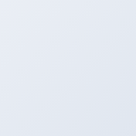
ＨＫＳツーリングＳＰＥＣ－Ｌマフラー（きらーん☆）
なんと重量は純正比５１％の軽量化☆