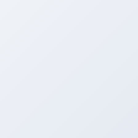
本日もマツダ アテンザに
ツーリングＳＰＥＣ－Ｌマフラー
の取
付をさせていただきました！！
こちらがマツダ純正マフラーです。これが…