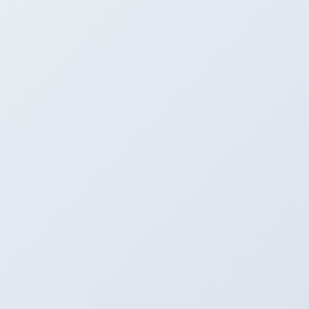
全然進んでない？？？
走行会まであと１５日！！！
明日はヘッドを完成させるぞ！！！
タイヤプロショップアリーナ
〒496-0005
愛知県津島市神守町古道４６
Tel：0567-28-8830
Fax：0567-28-8837
https://arena-by-emc.com/
HP：
Mail：emc@i-mail.jp
★カーナビ検索は住所でお願いします！