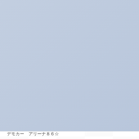
アルバイトの暴走記
イベント♪
イベントネタ
キャンペーン☆
キャンペーン中！！！
コレイイ♪
スイーツネタ
スーパータイヤ屋さん エピソード
タイヤのお話★
デモカー☆ロードスター編
デモカー アリーナ８６☆