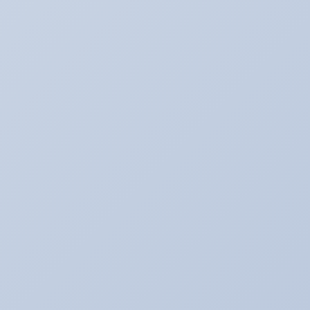
アライメント調整☆
アリーナ☆ゴルフ５
アリーナの中古車情報
アリーナインプ♪
アリーナデモカー！ミニクーパーＳ（Ｒ５６）
アリーナドリフト車両♪
アリーナハイエース☆
アリーナレンタカー♪
アリーナ鈑金☆（全塗装など）
アリ助の日常