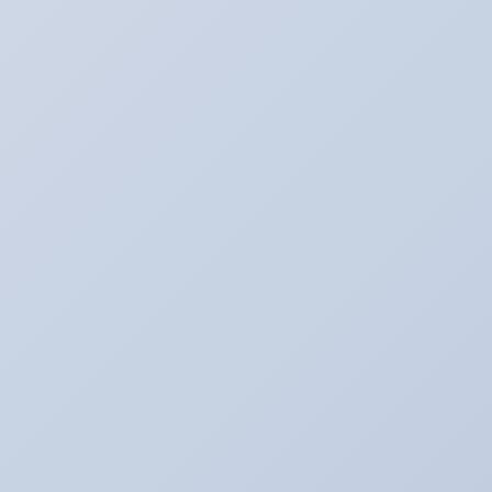
BOSS日記
Ultra_Ardeit(仮）
あり助の食事♪
おバカネタ！！
お知らせ
その日暮のアルバイター
それどうよ！？
たいぞーの新車＆中古車日記☆
たいぞー日記☆
まじめな姿
アキのなんでも日記。