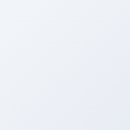
電話する
メニュー
HOME
ブログ
デモカー☆ロードスター編
夜な夜な作業中～～～
2013年3月17日
デモカー☆ロードスター編
夜な夜な作業中～～～
Facebook
twitter
Hatena
LINE
Copy
夜な夜なロードスターをいじっている西川で
す。