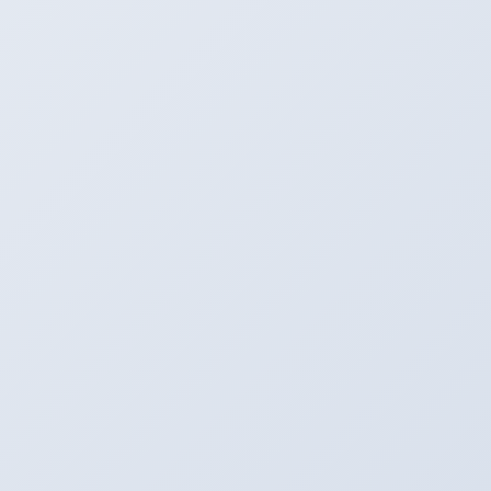
お客様にも満足して頂きました。
いつも本当にありがとうございます。
アリーナではエアロなどの販売もしてお
ります。
お探しのお客様はお問い合わせお待ちし
ております。
タイヤプロショップアリーナ
〒496-0005
愛知県津島市神守町古道４６
Tel：0567-28-8830
Fax：0567-28-8837
http://arena-by-emc.com
HP：
Mail：emc@i-mail.jp