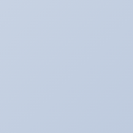
たいぞーの新車＆中古車日記☆
たいぞー日記☆
まじめな姿
アキのなんでも日記。
アライメント調整☆
アリーナ☆ゴルフ５
アリーナの中古車情報
アリーナインプ♪
アリーナデモカー！ミニクーパーＳ（Ｒ５６）
アリーナドリフト車両♪