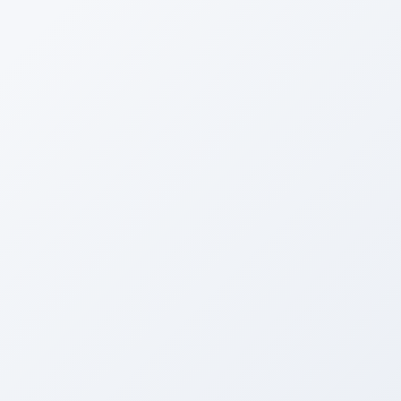
電話する
メニュー
HOME
ブログ
たいぞー日記☆
Ｓ２０００☆エアロ装着！！！
2012年6月30日
たいぞー日記☆
Ｓ２０００☆エアロ装着！！！
Facebook
twitter
Hatena
LINE
Copy
今夜も深夜部活動中の西川です。