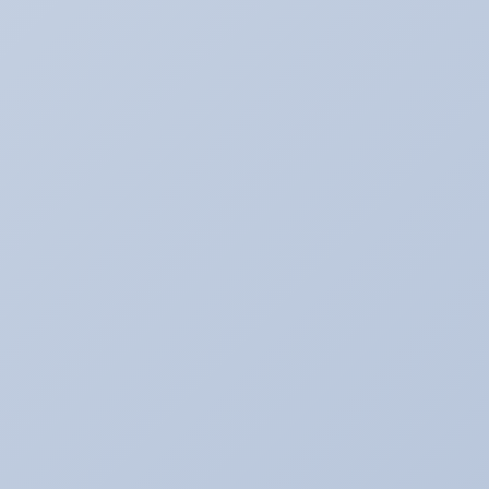
アリーナハイエース☆
アリーナレンタカー♪
アリーナ鈑金☆（全塗装など）
アリ助の日常
アルバイトの暴走記
イベント♪
イベントネタ
キャンペーン☆
キャンペーン中！！！
コレイイ♪
スイーツネタ