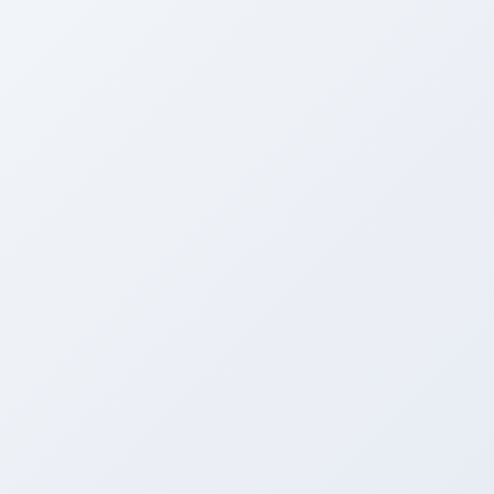
最近はこいつと戦っています。
すぐにノックアウトされるんですけどね（笑）
Ｓ２０００のＫ様にエアロセットを装着して