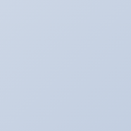
カテゴリー
BMW E60
BOSS日記
Ultra_Ardeit(仮）
あり助の食事♪
おバカネタ！！
お知らせ
その日暮のアルバイター
それどうよ！？