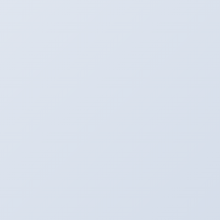
★カーナビ検索は住所でお願いします！
★中古車情報は
こちら
から
関連情報URL :
http://www.chargespeed.com/ap1normal.htm
たいぞー日記☆
カテゴリー
たいぞー日記☆
前の記事
ＫＯＮＩ ＳＰＯＲＴ！！！
2012年6月26日
アリーナインプ♪
次の記事
アリーナ走行会前のアリーナインプチュー
ニング♪
2012年6月30日