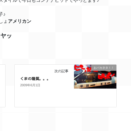
スタイルで今日もコンテナピットでやっとます♪
子♪
しょ
アメリカン
ニヤッ
おバカネタ！！
次の記事
くまの職質。。。
2009年6月1日