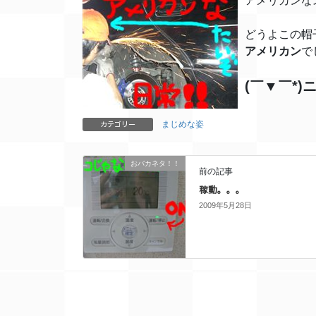
アメリカンな
どうよこの帽
アメリカン
で
(￣▼￣*)
まじめな姿
カテゴリー
おバカネタ！！
前の記事
稼動。。。
2009年5月28日