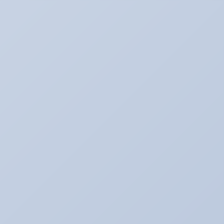
アキのなんでも日記。
アライメント調整☆
アリーナ☆ゴルフ５
アリーナの中古車情報
アリーナインプ♪
アリーナデモカー！ミニクーパーＳ（Ｒ５６）
アリーナドリフト車両♪
アリーナハイエース☆
アリーナレンタカー♪
アリーナ鈑金☆（全塗装など）