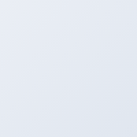
2014年8月4日
ＡＲＥＮＡ ＳＷＩＦＴ！！！
Ｆｕｊｉ ８６ Ｓｔｙｌｅ ｗｉｔｈ ＢＲＺにご来店
ありがとうございました。そして次はＡＲＥＮＡ Ｓ
ＷＩＦＴ！！！
こんばんは。アリーナの西川です。 ８月３
日は富士スピードウェイで Ｆｕｊｉ ８６ Ｓｔｙｌｅ ｗｉｔｈ
ＢＲＺ ２０１４に出店しておりました。 ブースにご来店い
ただいた皆様。 […]
2014年6月17日
ＡＲＥＮＡ ＳＷＩＦＴ！！！
ついに、かっこよく変身！！！さらに、ＳＷＦＴキャ
ンペーン情報も・・・・