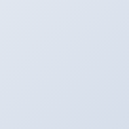
夜のドライブ快適仕様。リア編！！！
こんばんは。アリーナの西川です。 今日も暑かったですね。
外作業がつらくなってきた。 あと、アルミシフトノブやサイド
ブレーキノブが熱い！！！ ふいに握るとヤバいですね（＾＾）
前回のフロント編に続いて […]
2014年5月25日
ＡＲＥＮＡ ＳＷＩＦＴ！！！
ＡＲＥＮＡ ＳＷＩＦＴの夜のドライブを快適仕様
に！！！フロント編☆
こんばんは。アリーナ店長の西川です。 最近、田んぼに水が溜
まってから 蚊がたくさん！！！ そして、カエルの合唱
も！！！ う～～ん！！！平和だな～～（＾＾） ＡＲＥＮＡ
８６も進化していきますが ＡＲ […]