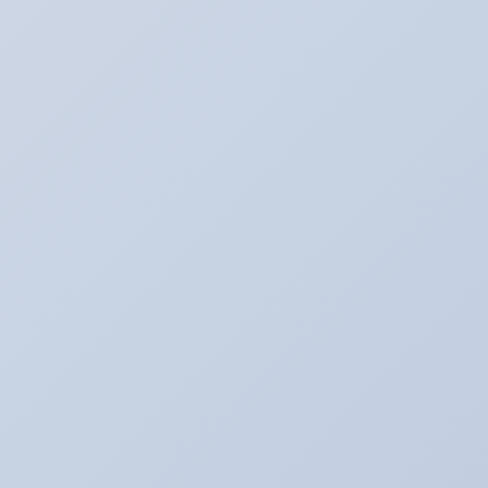
BMW E60
BOSS日記
Ultra_Ardeit(仮）
あり助の食事♪
おバカネタ！！
お知らせ
その日暮のアルバイター
それどうよ！？
たいぞーの新車＆中古車日記☆
たいぞー日記☆
まじめな姿