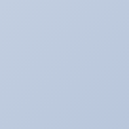
アリ助の日常
アルバイトの暴走記
イベント♪
イベントネタ
キャンペーン☆
キャンペーン中！！！
コレイイ♪
スイーツネタ
スーパータイヤ屋さん エピソード
タイヤのお話★
デモカー☆ロードスター編