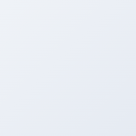
ＡＲＥＮＡ ＳＷＩＦＴ！！！
走行会＆筑波に向けて！！！
皆さん、こんばんは。 アリーナの西川です。 本日は久しぶ
りに天気が良かったですね。 やっぱり太陽はいいですね。
晴れってサイコーーー（＾＾） ってか明日、雨だよ。 雨で
もアリーナで頑張ります。 […]
2014年8月25日
ＡＲＥＮＡ ＳＷＩＦＴ！！！
ＳＷＩＦＴ☆オリジナルビックスロットル！！！
こんばんは。アリーナの西川です。 最近は突然の雨のせいで蒸
し暑い日が続きますね。 ＡＲＥＮＡ ＳＷＩＦＴも進化してい
きますよ。 今日は美浜サーキットでＲＥＶの取材に行ってきま
した。 ＡＲＥＮＡ８６とＡ […]