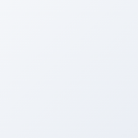
電話する
メニュー
HOME
ブログ
ＡＲＥＮＡ ＳＷＩＦＴ！！！
ＡＲＥＮＡ ＳＷＩＦＴ！！！
2018年3月8日
ＡＲＥＮＡ ＳＷＩＦＴ！！！
新しい仲間が増えました。
皆さん、こんばんは。 アリーナの西川です。 本日の雨は凄
かったですね。 久しぶりの豪雨でした。 明日は晴れてくれ
るといいですけどね。 アリーナに新しい仲間が増えました。 Ｓ
ＷＩＦＴ ＺＣ３３！！！ […]
2015年2月16日