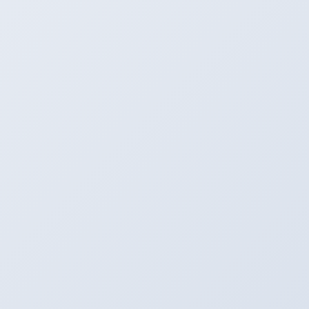
こんばんは。アリーナの西川です。
ＡＲＥＮＡ ＳＷＩＦＴも変身しました。 タイヤホイールにマ
フラーも装着！！！ 見た目もかっこよくなりました。 ＡＲ
ＥＮＡ ＳＷＩＦＴに […]
2014年6月10日
ＡＲＥＮＡ ＳＷＩＦＴ！！！
やっと終わった～～～！！！あっ！！思いついちゃっ
た。
こんばんは。アリーナの西川です。
ついにやりました。 慣らしが終わった～～！！！ これで、
どしどしチューニングしていきますよ。 まずは、車高調＆リジカ
ラを装着！！！ 慣 […]
2014年5月31日
ＡＲＥＮＡ ＳＷＩＦＴ！！！