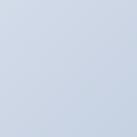
BMW E60
BOSS日記
Ultra_Ardeit(仮）
あり助の食事♪
おバカネタ！！
お知らせ
その日暮のアルバイター
それどうよ！？
たいぞーの新車＆中古車日記☆
たいぞー日記☆