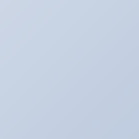
まじめな姿
アキのなんでも日記。
アライメント調整☆
アリーナ☆ゴルフ５
アリーナの中古車情報
アリーナインプ♪
アリーナデモカー！ミニクーパーＳ（Ｒ５６）
アリーナドリフト車両♪
アリーナハイエース☆
アリーナレンタカー♪
アリーナ鈑金☆（全塗装など）