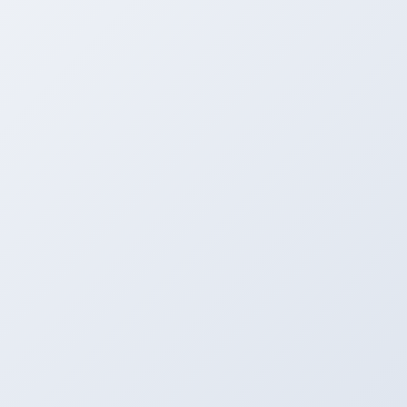
電話する
メニュー
HOME
ブログ
モンキーたち
モンキーたち
2009年5月11日
モンキーたち
最近の流行・・・
最近のあり助の仲間達の流行です・・・ さる1号→親指 さる
2号→あっきーな ＡＰＥ3号→たいぞー 誰が一番に飽きるでし
ょう？？ その他の仲間たちの近況・・・ リボルバ
ー→ＪＡＺＺに興味津々 […]