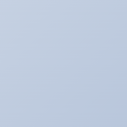
アリ助の日常
アルバイトの暴走記
イベント♪
イベントネタ
キャンペーン☆
キャンペーン中！！！
コレイイ♪
スイーツネタ
スーパータイヤ屋さん エピソード
タイヤのお話★
デモカー☆ロードスター編