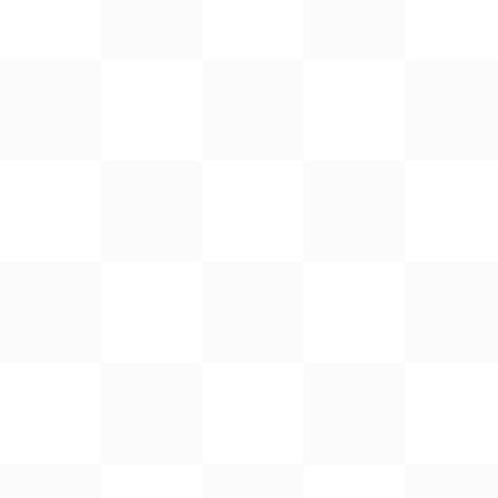
ゲ
ー
シ
ョ
ン