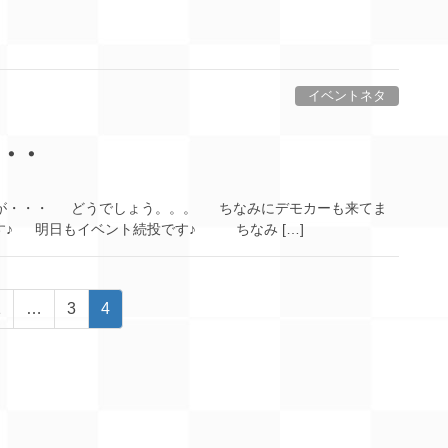
イベントネタ
・・・
てますが・・・ どうでしょう。。。 ちなみにデモカーも来てま
す♪ 明日もイベント続投です♪ ちなみ […]
ペ
ペ
ペ
1
…
3
4
ー
ー
ー
ジ
ジ
ジ