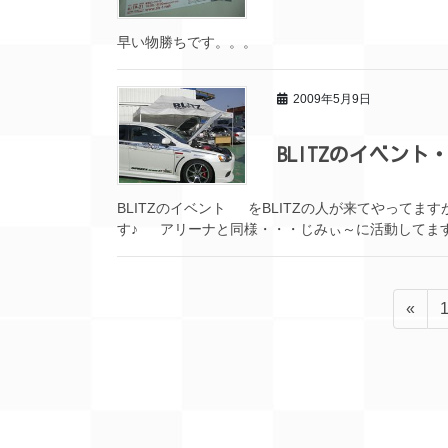
早い物勝ちです。。。
2009年5月9日
BLITZのイベント
BLITZのイベント をBLITZの人が来てやっ
す♪ アリーナと同様・・・じみぃ～に活動してま
投
«
稿
ナ
ビ