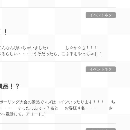
イベントネタ
！！
す♪ こんなん頂いちゃいました♪ し☆か☆も！！！
るらしい・・・ ↑うそだったら、こぶ平をやっちゃ […]
イベントネタ
景品！？
ボーリング大会の景品でマズはコイツいったります！！！ ち
は・・・ すったっふぅ～７名と お客様４名・・・ さ
電話して、アリー […]